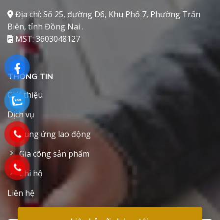
Địa chỉ: Số 25, đường D6, Khu Phố 7, Phường Trấn
Biên, tỉnh Đồng Nai .
MST: 3603048127
THÔNG TIN
Giới thiệu
Dịch vụ
Cung ứng lao động
Gia công sản phẩm
Chi hộ
Liên hệ