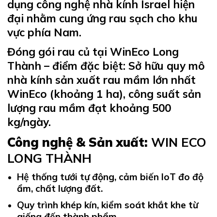
dụng công nghệ nhà kính Israel hiện
đại nhằm cung ứng rau sạch cho khu
vực phía Nam.
Đóng gói rau củ tại WinEco Long
Thành – đ
iểm đặc biệt: Sở hữu quy mô
nhà kính sản xuất rau mầm lớn nhất
WinEco (khoảng 1 ha), công suất sản
lượng rau mầm đạt khoảng 500
kg/ngày.
Công nghệ & Sản xuất:
WIN ECO
LONG THÀNH
Hệ thống tưới tự động, cảm biến IoT đo độ
ẩm, chất lượng đất.
Quy trình khép kín, kiểm soát khắt khe từ
giống đến thành phẩm.