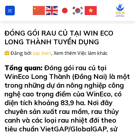
Chuyển
đến
nội
dung
ĐÓNG GÓI RAU CỦ TẠI WIN ECO
LONG THÀNH TUYỂN DỤNG
Đăng bởi
tap bien
,
Xem thêm
Việc làm
khác
Tổng quan:
Đóng gói rau củ tại
WinEco Long Thành (Đồng Nai) là một
trong những dự án nông nghiệp công
nghệ cao trọng điểm của WinEco, có
diện tích khoảng 83,9 ha. Nơi đây
chuyên sản xuất rau mầm, rau thủy
canh và các loại rau nhiệt đới theo
tiêu chuẩn VietGAP/GlobalGAP, sử