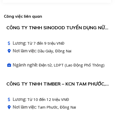
Công việc liên quan
CÔNG TY TNHH SINODOD TUYỂN DỤNG NỮ
LẮP RÁP ĐIỆN TỬ
Lương:
Từ 7 đến 9 triệu VNĐ
Nơi làm việc:
Dầu Giây, Đồng Nai
Ngành nghề:
Điện tử, LDPT (Lao Động Phổ Thông)
CÔNG TY TNHH TIMBER – KCN TAM PHƯỚC,
ĐỒNG NAI TUYỂN DỤNG
Lương:
Từ 10 đến 12 triệu VNĐ
Nơi làm việc:
Tam Phước, Đồng Nai