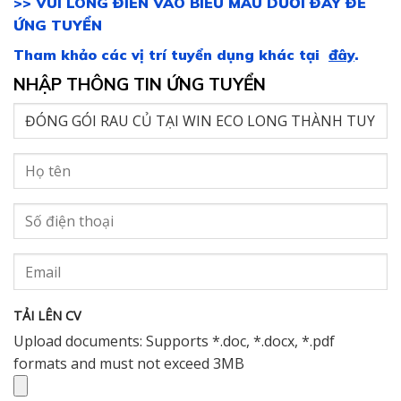
>> VUI LÒNG ĐIỀN VÀO BIỂU MẪU DƯỚI ĐÂY ĐỂ
ỨNG TUYỂN
Tham khảo các vị trí tuyển dụng khác tại
đây
.
NHẬP THÔNG TIN ỨNG TUYỂN
TẢI LÊN CV
Upload documents: Supports *.doc, *.docx, *.pdf
formats and must not exceed 3MB