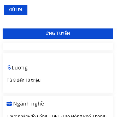
ỨNG TUYỂN
Lương
Từ 8 đến 10 triệu
Ngành nghề
Thực phẩm/đồ uống, LDPT (Lao Động Phổ Thông)