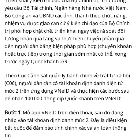
Triển khai ý kiến chỉ đạo của Bộ Chính trị, Thủ tướng
yêu cầu Bộ Tài chính, Ngân hàng Nhà nước Việt Nam,
Bộ Công an và UBND các tỉnh, thành theo chức năng,
nhiệm vụ được giao căn cứ ý kiến chỉ đạo của Bộ Chính
trị phối hợp chặt chẽ, triển khai ngay việc rà soát đối
tượng nhận quà tặng và thực hiện chuyển phần quà
đến người dân bằng biện pháp phù hợp (chuyển khoản
hoặc trực tiếp) trong thời gian sớm nhất có thể, xong
trước ngày Quốc khánh 2/9.
Theo Cục Cảnh sát quản lý hành chính về trật tự xã hội
(C06), người dân cần có tài khoản định danh điện tử
mức 2 trên ứng dụng VNeID và thực hiện các bước sau
để nhận 100.000 đồng dịp Quốc khánh trên VNeID:
Bước 1:
Mở app VNeID trên điện thoại, sau đó đăng
nhập vào tài khoản định danh mức 2. Đây là điều kiện
bắt buộc để đảm bảo tính chính xác và an toàn thông
tin.