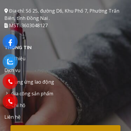
Địa chỉ: Số 25, đường D6, Khu Phố 7, Phường Trấn
Biên, tỉnh Đồng Nai .
MST: 3603048127
THÔNG TIN
Giới thiệu
Dịch vụ
Cung ứng lao động
Gia công sản phẩm
Chi hộ
Liên hệ