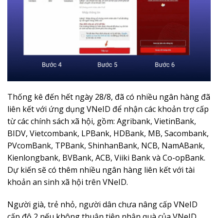
Thống kê đến hết ngày 28/8, đã có nhiều ngân hàng đã
liên kết với ứng dụng VNeID để nhận các khoản trợ cấp
từ các chính sách xã hội, gồm: Agribank, VietinBank,
BIDV, Vietcombank, LPBank, HDBank, MB, Sacombank,
PVcomBank, TPBank, ShinhanBank, NCB, NamABank,
Kienlongbank, BVBank, ACB, Viiki Bank và Co-opBank.
Dự kiến sẽ có thêm nhiều ngân hàng liên kết với tài
khoản an sinh xã hội trên VNeID.
Người già, trẻ nhỏ, người dân chưa nâng cấp VNeID
cấp độ 2 nếu không thuận tiện nhận quà của VNeID,