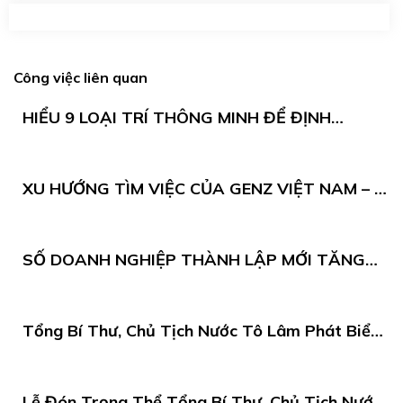
Công việc liên quan
HIỂU 9 LOẠI TRÍ THÔNG MINH ĐỂ ĐỊNH
HƯỚNG NĂNG LỰC SỰ NGHIỆP BẢN THÂN
XU HƯỚNG TÌM VIỆC CỦA GENZ VIỆT NAM – 5
THAY ĐỔI ĐỊNH HÌNH THỊ TRƯỜNG
SỐ DOANH NGHIỆP THÀNH LẬP MỚI TĂNG
50,7% TRONG 4 THÁNG ĐẦU NĂM 2026
Tổng Bí Thư, Chủ Tịch Nước Tô Lâm Phát Biểu
Tại Quốc Hội Sri Lanka
Lễ Đón Trọng Thể Tổng Bí Thư, Chủ Tịch Nước