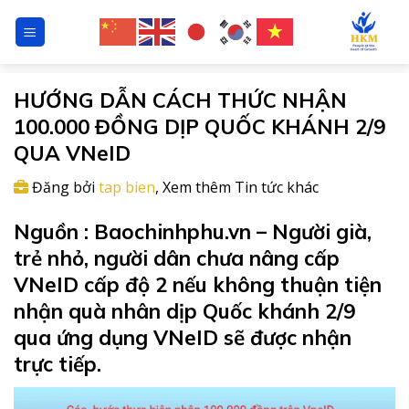
Chuyển
đến
nội
dung
HƯỚNG DẪN CÁCH THỨC NHẬN
100.000 ĐỒNG DỊP QUỐC KHÁNH 2/9
QUA VNeID
Đăng bởi
tap bien
,
Xem thêm
Tin tức
khác
Nguồn : Baochinhphu.vn – Người già,
trẻ nhỏ, người dân chưa nâng cấp
VNeID cấp độ 2 nếu không thuận tiện
nhận quà nhân dịp Quốc khánh 2/9
qua ứng dụng VNeID sẽ được nhận
trực tiếp.