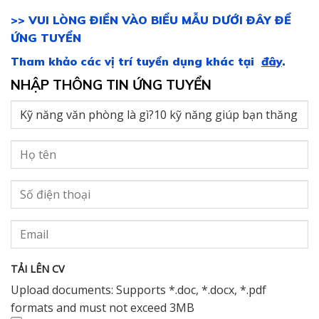
>> VUI LÒNG ĐIỀN VÀO BIỂU MẪU DƯỚI ĐÂY ĐỂ
ỨNG TUYỂN
Tham khảo các vị trí tuyển dụng khác tại
đây
.
NHẬP THÔNG TIN ỨNG TUYỂN
TẢI LÊN CV
Upload documents: Supports *.doc, *.docx, *.pdf
formats and must not exceed 3MB