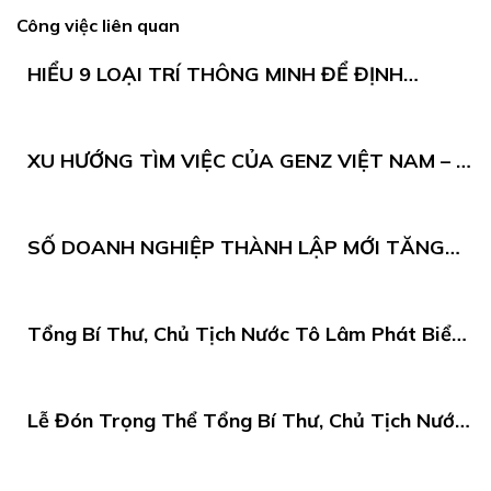
Công việc liên quan
HIỂU 9 LOẠI TRÍ THÔNG MINH ĐỂ ĐỊNH
HƯỚNG NĂNG LỰC SỰ NGHIỆP BẢN THÂN
XU HƯỚNG TÌM VIỆC CỦA GENZ VIỆT NAM – 5
THAY ĐỔI ĐỊNH HÌNH THỊ TRƯỜNG
SỐ DOANH NGHIỆP THÀNH LẬP MỚI TĂNG
50,7% TRONG 4 THÁNG ĐẦU NĂM 2026
Tổng Bí Thư, Chủ Tịch Nước Tô Lâm Phát Biểu
Tại Quốc Hội Sri Lanka
Lễ Đón Trọng Thể Tổng Bí Thư, Chủ Tịch Nước
Tô Lâm Thăm Cấp Nhà Nước Sri Lanka